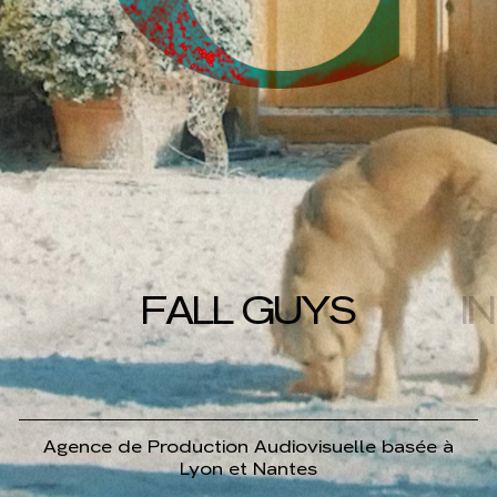
F
A
L
L
G
U
Y
S
I
N
Agence de Production Audiovisuelle basée à
Lyon et Nantes