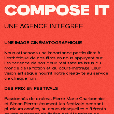
C
O
M
P
O
S
E
I
T
UNE AGENCE INTÉGRÉE
UNE IMAGE CINÉMATOGRAPHIQUE
Nous attachons une importance particulière à
l’esthétique de nos films en nous appuyant sur
l’expérience de nos deux réalisateurs issus du
monde de la fiction et du court-métrage. Leur
vision artistique nourrit notre créativité au service
de chaque film.
DES PRIX EN FESTIVALS
Passionnés de cinéma, Pierre-Marie Charbonnier
et Simon Pierrat écument les festivals pendant
plusieurs années, au cours desquelles différents
courts-métrages de fiction ont été primés de